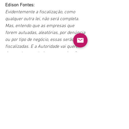
Edison Fontes:
Evidentemente a fiscalização, como 
qualquer outra lei, não será completa. 
Mas, entendo que as empresas que 
forem autuadas, aleatórias, por denúncia 
ou por tipo de negócio, essas serão bem 
fiscalizadas. E a Autoridade vai querer 
demonstrar que todas as organizações 
devem cumprir a lei.
Entendo que a organização tem que se 
preocupar em ter a proteção adequada. 
Até porque a lei só cobre os Dados 
Pessoais, porém a empresa possui 
outras informações (faturamento, 
estratégia, financeiro, etc...) que são tão 
importantes que um vazamento para 
pessoas não autorizadas pode causar 
um grande impacto financeiro ou de 