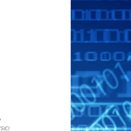
?
SIC)