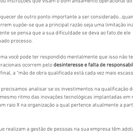
ou instruções que visam o bom andamento operacional do
uecer de outro ponto importante a ser considerado...quan
rrem supõe-se que a principal razão seja uma limitação inat
ente se pensa que a sua dificuldade se deva ao fato de ele 
nado processo.
cima você pode ter respondido mentalmente que isso não te
racionais ocorrem pelo 
desinteresse e falta de responsabi
final, a “mão de obra qualificada está cada vez mais escass
recisamos analisar se os investimentos na qualificação d
esmo ritmo das inovações tecnológicas implantadas em no
 um raio X na organização a qual pertence atualmente a part
s que realizam a gestão de pessoas na sua empresa têm adot