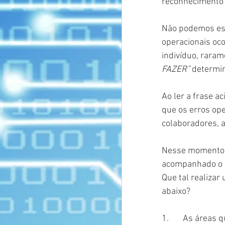
reconhecimento 
Não podemos esq
operacionais oco
indivíduo, raram
FAZER”
 determi
Ao ler a frase a
que os erros ope
colaboradores, a
Nesse momento p
acompanhado o m
Que tal realizar
abaixo? 
1.       As área