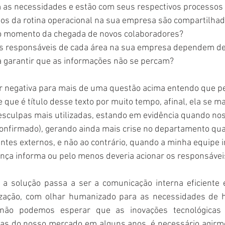
 as necessidades e estão com seus respectivos processos
essos da rotina operacional na sua empresa são compartilha
 o momento da chegada de novos colaboradores?
ores responsáveis de cada área na sua empresa dependem de
a garantir que as informações não se percam?
or negativa para mais de uma questão acima entendo que
e que é título desse texto por muito tempo, afinal, ela se m
desculpas mais utilizadas, estando em evidência quando 
 confirmado), gerando ainda mais crise no departamento qu
ntes externos, e não ao contrário, quando a minha equipe i
ança informa ou pelo menos deveria acionar os responsávei
a solução passa a ser a comunicação interna eficiente e
zação, com olhar humanizado para as necessidades de ho
 não podemos esperar que as inovações tecnológicas
s do nosso mercado em alguns anos, é necessário agirmos