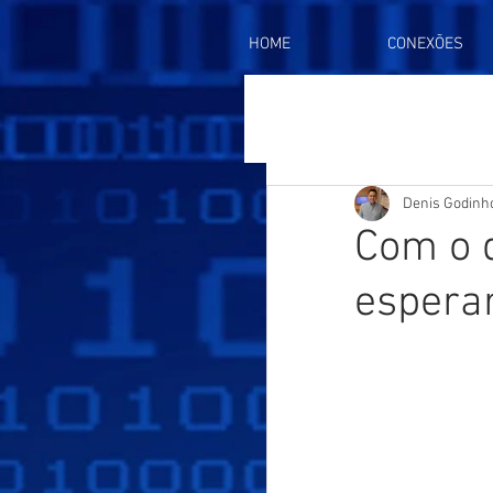
HOME
CONEXÕES
Denis Godinh
Com o 
esperar