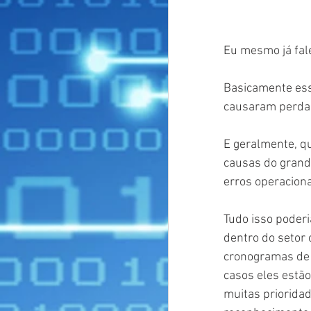
Eu mesmo já fal
Basicamente ess
causaram perdas
E geralmente, q
causas do grand
erros operacion
Tudo isso poder
dentro do setor 
cronogramas de t
casos eles estã
muitas prioridad