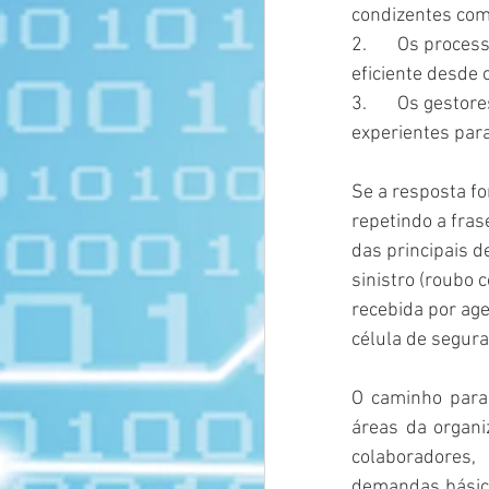
condizentes com
2.       Os proc
eficiente desde
3.       Os gest
experientes par
Se a resposta f
repetindo a fras
das principais 
sinistro (roubo
recebida por age
célula de segur
O caminho para 
áreas da organi
colaboradores,
demandas básica