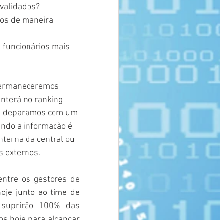
 validados?
dos de maneira 
 funcionários mais 
 permaneceremos 
anterá no ranking 
nos deparamos com um 
ando a informação é 
nterna da central ou 
s externos.
ntre os gestores de 
je junto ao time de 
 suprirão 100% das 
 hoje para alcançar 