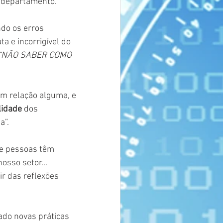
 departamento.
do os erros 
a e incorrigível do 
“NÃO SABER COMO 
m relação alguma, e 
lidade
 dos 
a”.
e pessoas têm 
sso setor...
ir das reflexões 
ado novas práticas 