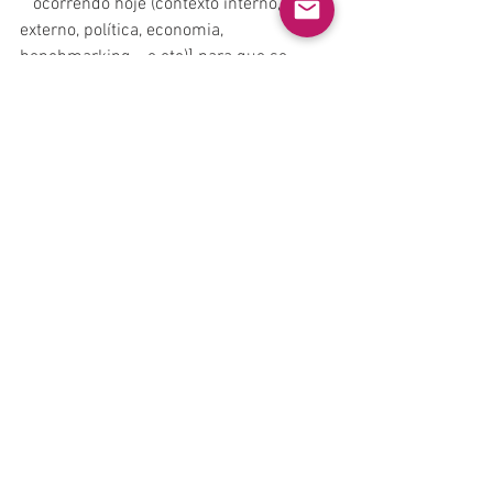
   ocorrendo hoje (contexto interno, 
externo, política, economia, 
benchmarking    e etc)] para que se 
possa direcionar os esforços] onde a 
missão é    enxergar o todo, dentro e fora 
das companhias e saber que abrange
 o 
operacional e    o estratégico, o físico e o 
digital e muito mais do que uma    área 
de segurança.
O Autor
Leonardo Cerqueira Souza