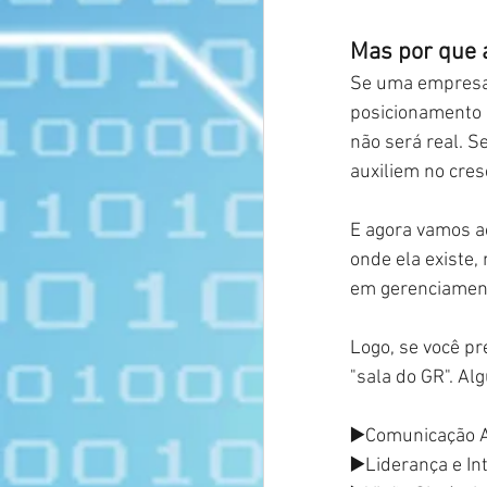
Mas por que 
Se uma empresa 
posicionamento c
não será real. 
auxiliem no cre
E agora vamos a
onde ela existe
em gerenciament
Logo, se você pr
"sala do GR". Al
▶️Comunicação A
▶️Liderança e In