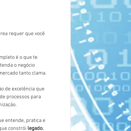
rea requer que você 
mpleto é o que te 
ntenda o negócio 
 mercado tanto clama.
ão de excelência que 
de processos para 
nização.
ue entende, pratica e 
que constrói
legado.