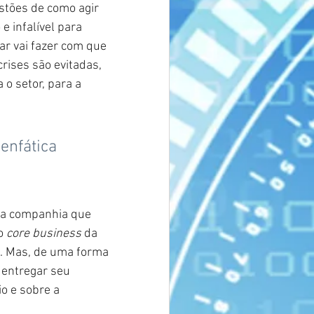
tões de como agir 
 infalível para 
ar vai fazer com que 
ises são evitadas, 
o setor, para a 
enfática 
ma companhia que 
o
core business
da 
. Mas, de uma forma 
 entregar seu 
o e sobre a 