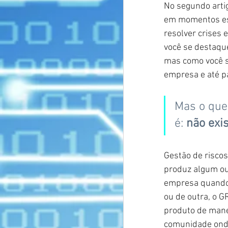
No segundo artig
em momentos espe
resolver crises 
você se destaqu
mas como você sa
empresa e até p
Mas o que
é:
não exis
Gestão de risco
produz algum ou
empresa quando 
ou de outra, o G
produto de manei
comunidade onde