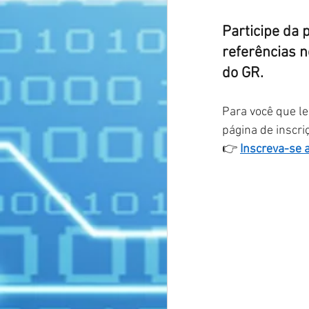
Participe da
referências n
do GR.
Para você que le
página de inscri
👉
Inscreva-se 