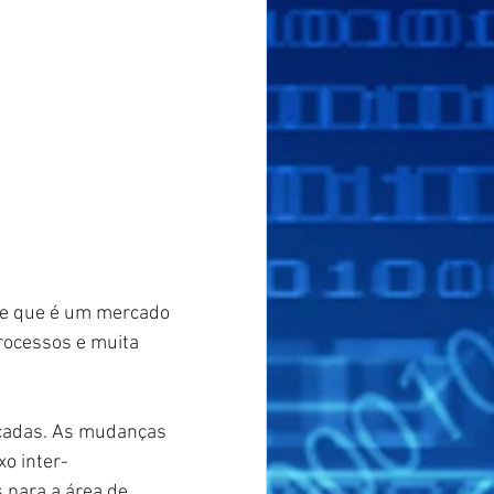
be que é um mercado 
rocessos e muita 
licadas. As mudanças 
o inter-
para a área de 