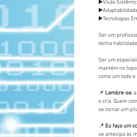
▶️Visão Sistêmi
▶️Adaptabilidad
▶️Tecnologias E
Ser um profissi
tenha habilidade
Ser um especiali
mantém no topo
como um todo e 
📌
Lembre-se:
a
o cria. Quem co
se tornar um pil
📍
Eu faço um co
se antecipa às m