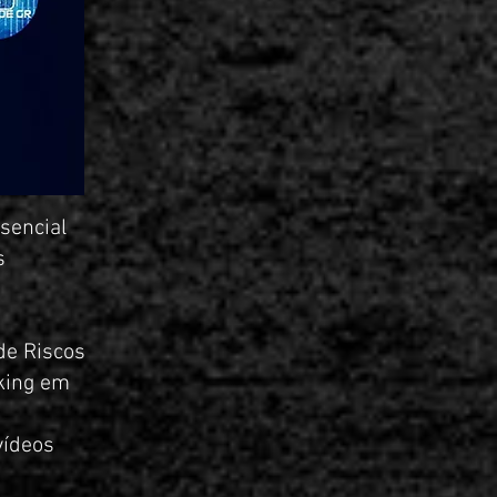
sencial
s
de Riscos
rking em
vídeos