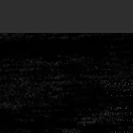
No dia 16 d
evento que 
Gerenciadora
A proposta 
discutindo 
colaborativa
Com quatro 