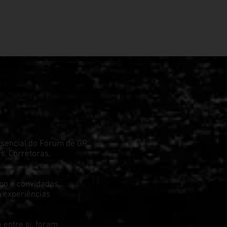
GR
esencial do Fórum de GR,
, Corretoras,
po e convidados,
 experiências
 entre si, foram