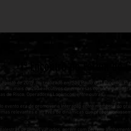
1º Encontro do Fórum de 
e agosto de 2019, foi realizado em São Paulo o 1º Encontro Pr
reuniu mais de 250 executivos de empresas como Seguradoras
s de Risco, Operadores Logísticos, entre outras.
do evento era de promover a interação entre membros do gru
temas relevantes e através de dinâmicas que proporcionassem
s.
palestras de temas variados, porém com perfeito alinhamento