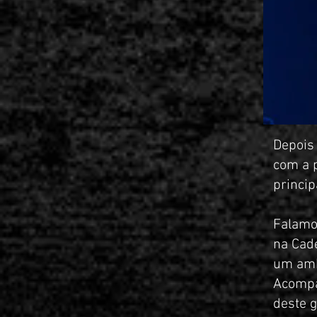
Depois 
com a p
princip
Falamos
na Cade
um amb
Acompa
deste g